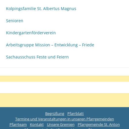
Kolpingsfamilie St. Albertus Magnus
Senioren
Kindergartenförderverein
Arbeitsgruppe Mission – Entwicklung – Friede
Sachausschuss Feste und Feiern
Begrüßung
Pfarrblatt
Termine und Veranstaltungen in unseren Pfarrgemeinden
Pfarrteam
Kontakt
Unsere Gremien
Pfarrgemeinde St. Anton